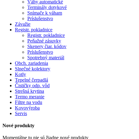
Váhy automatické
Terminály dotykové
Snímače k váham
Príslušenstvo
Závažie
Registr. pokladnice
Registr. pokladnice
Peňažné zásuvky
Skenery čiar. kódov
Príslušenstvo
Spotrebný materiál
Obch. zariadenia
Slnečné kolektory
Kotly
Tepelné čerpadlá
Čističky odp. vôd
Strešná krytina
Termo meranie
Filtre na vodu
Kovovýroba
Servis
Nové produkty
Momentálne tu nie sú žiadne nové produkty