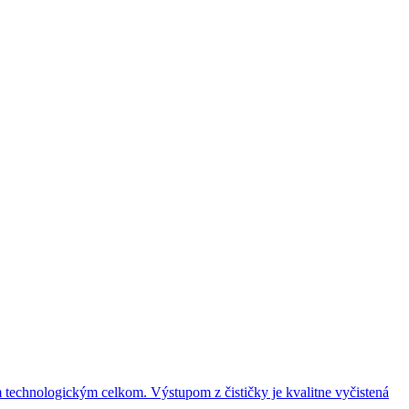
technologickým celkom. Výstupom z čističky je kvalitne vyčistená