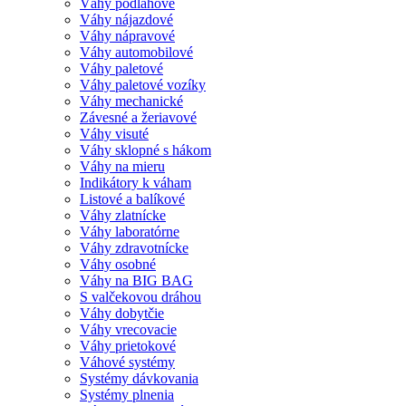
Váhy podlahové
Váhy nájazdové
Váhy nápravové
Váhy automobilové
Váhy paletové
Váhy paletové vozíky
Váhy mechanické
Závesné a žeriavové
Váhy visuté
Váhy sklopné s hákom
Váhy na mieru
Indikátory k váham
Listové a balíkové
Váhy zlatnícke
Váhy laboratórne
Váhy zdravotnícke
Váhy osobné
Váhy na BIG BAG
S valčekovou dráhou
Váhy dobytčie
Váhy vrecovacie
Váhy prietokové
Váhové systémy
Systémy dávkovania
Systémy plnenia