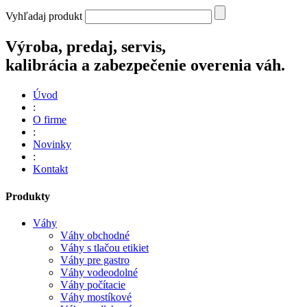
Vyhľadaj produkt
Výroba, predaj, servis,
kalibrácia a zabezpečenie overenia váh.
Úvod
:
O firme
:
Novinky
:
Kontakt
Produkty
Váhy
Váhy obchodné
Váhy s tlačou etikiet
Váhy pre gastro
Váhy vodeodolné
Váhy počítacie
Váhy mostíkové