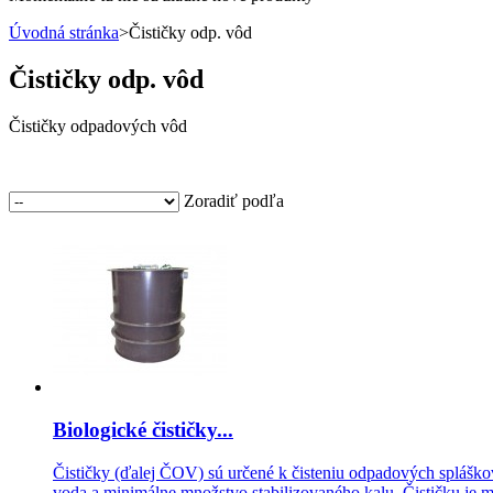
Úvodná stránka
>
Čističky odp. vôd
Čističky odp. vôd
Čističky odpadových vôd
Zoradiť podľa
Biologické čističky...
Čističky (ďalej ČOV) sú určené k čisteniu odpadových splášk
voda a minimálne množstvo stabilizovaného kalu. Čističku je mo