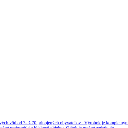
ových vôd od 3 až 70 pripojených obyvateľov . Výrobok je kompletným 
žné umiestniť do blízkosti objektu. Odtok je možné zaústiť do...