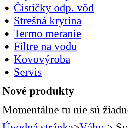
Čističky odp. vôd
Strešná krytina
Termo meranie
Filtre na vodu
Kovovýroba
Servis
Nové produkty
Momentálne tu nie sú žiad
Úvodná stránka
>
Váhy
> Sy